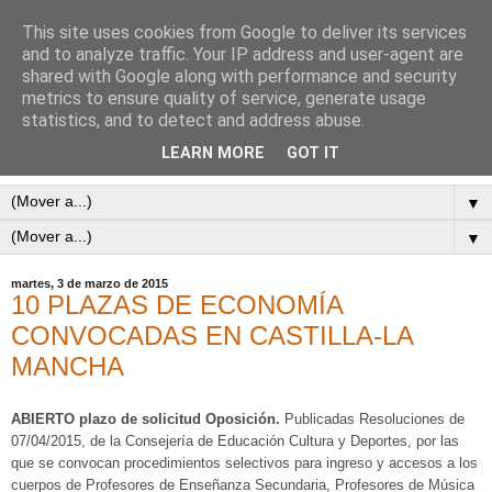
This site uses cookies from Google to deliver its services
and to analyze traffic. Your IP address and user-agent are
shared with Google along with performance and security
metrics to ensure quality of service, generate usage
statistics, and to detect and address abuse.
LEARN MORE
GOT IT
▼
▼
martes, 3 de marzo de 2015
10 PLAZAS DE ECONOMÍA
CONVOCADAS EN CASTILLA-LA
MANCHA
ABIERTO plazo de solicitud Oposición.
Publicadas Resoluciones de
07/04/2015, de la Consejería de Educación Cultura y Deportes, por las
que se convocan procedimientos selectivos para ingreso y accesos a los
cuerpos de Profesores de Enseñanza Secundaria, Profesores de Música