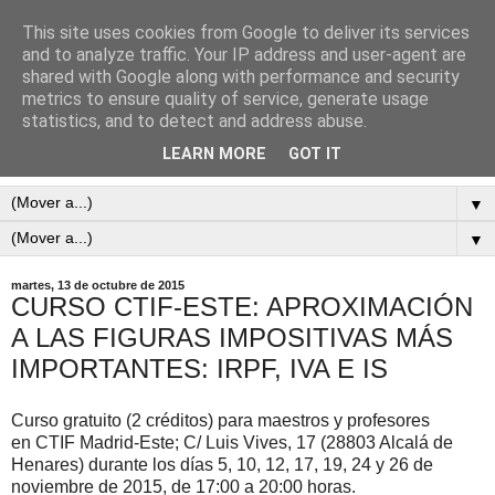
This site uses cookies from Google to deliver its services
and to analyze traffic. Your IP address and user-agent are
shared with Google along with performance and security
metrics to ensure quality of service, generate usage
statistics, and to detect and address abuse.
LEARN MORE
GOT IT
▼
▼
martes, 13 de octubre de 2015
CURSO CTIF-ESTE: APROXIMACIÓN
A LAS FIGURAS IMPOSITIVAS MÁS
IMPORTANTES: IRPF, IVA E IS
Curso gratuito (2 créditos) para maestros y profesores
en
CTIF Madrid-Este; C/ Luis Vives, 17 (28803 Alcalá de
Henares)
durante los días
5, 10, 12, 17, 19, 24 y 26 de
noviembre de 2015, de 17:00 a 20:00 horas.