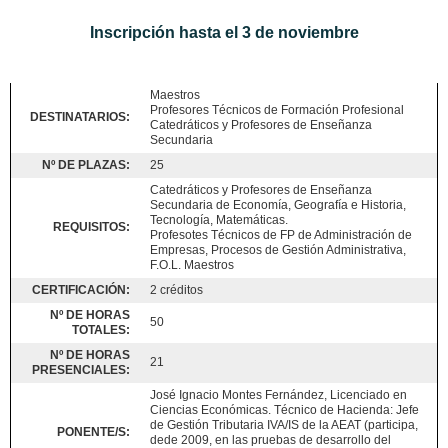
Inscripción hasta el 3 de noviembre
Maestros
Profesores Técnicos de Formación Profesional
DESTINATARIOS:
Catedráticos y Profesores de Enseñanza
Secundaria
Nº DE PLAZAS:
25
Catedráticos y Profesores de Enseñanza
Secundaria de Economía, Geografía e Historia,
Tecnología, Matemáticas.
REQUISITOS:
Profesotes Técnicos de FP de Administración de
Empresas, Procesos de Gestión Administrativa,
F.O.L. Maestros
CERTIFICACIÓN:
2 créditos
Nº DE HORAS
50
TOTALES:
Nº DE HORAS
21
PRESENCIALES:
José Ignacio Montes Fernández, Licenciado en
Ciencias Económicas. Técnico de Hacienda: Jefe
de Gestión Tributaria IVA/IS de la AEAT (participa,
PONENTE/S:
dede 2009, en las pruebas de desarrollo del