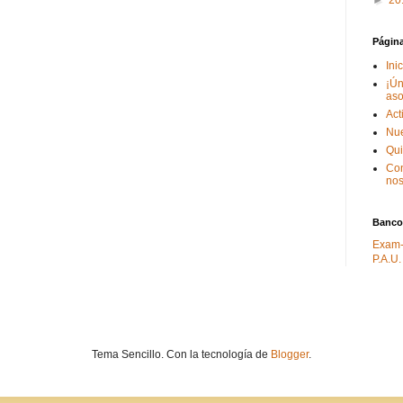
►
20
Págin
Ini
¡Ún
aso
Act
Nue
Qu
Con
nos
Banco
Exam-
P.A.U.
Tema Sencillo. Con la tecnología de
Blogger
.