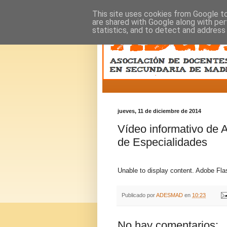
This site uses cookies from Google to 
are shared with Google along with per
statistics, and to detect and address
jueves, 11 de diciembre de 2014
Vídeo informativo de
de Especialidades
Unable to display content. Adobe Flas
Publicado por
ADESMAD
en
10:23
No hay comentarios: