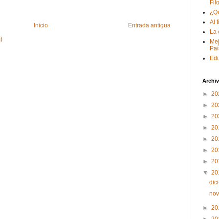
Filo
¿Qu
Al 
Inicio
Entrada antigua
La 
)
Mej
Paí
Edu
Archiv
►
20
►
20
►
20
►
20
►
20
►
20
►
20
▼
20
dic
no
►
20