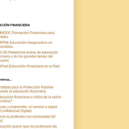
ACIÓN FINANCIERA
MOOC Formación Financiera para
tales
PFRE Educación Aseguradora en
undaria
CAE Plataforma online de educación
anciera y de los grandes temas del
nsumo
FInet Educación Financiera en la Red
prensa...
Instituto para la Protección Familiar
iende la educación financiera
ucación financiera o crítica de la razón
anciera?
ovar y emprender: el camino a seguir
 Confidencial Digital)
rcer la profesión con normalidad (El
s)
cación quiere que los profesores de