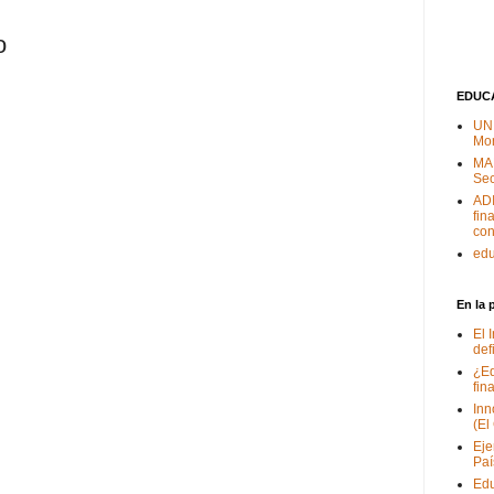
o
EDUC
UNI
Mor
MA
Sec
ADI
fin
co
edu
En la 
El 
def
¿Ed
fin
Inn
(El
Eje
Paí
Edu