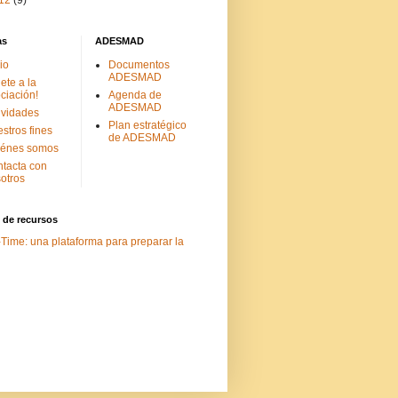
12
(9)
as
ADESMAD
cio
Documentos
ADESMAD
ete a la
ciación!
Agenda de
ADESMAD
ividades
Plan estratégico
stros fines
de ADESMAD
iénes somos
tacta con
otros
 de recursos
Time: una plataforma para preparar la