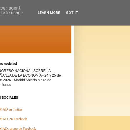
 user-agent
nerate usage
LEARN MORE
GOT IT
as noticias!
NGRESO NACIONAL SOBRE LA
ANZA DE LA ECONOMÍA - 24 y 25 de
de 2026 - Madrid Abierto plazo de
pciones
S SOCIALES
AD en Twitter
AD, en Facebook
AD, grupo de Facebook