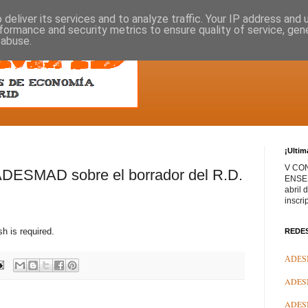
deliver its services and to analyze traffic. Your IP address and
formance and security metrics to ensure quality of service, ge
 abuse.
¡Ultim
V CO
 ADESMAD sobre el borrador del R.D.
ENSEÑ
abril 
inscri
h is required.
REDE
ADESM
ADESM
ADESM