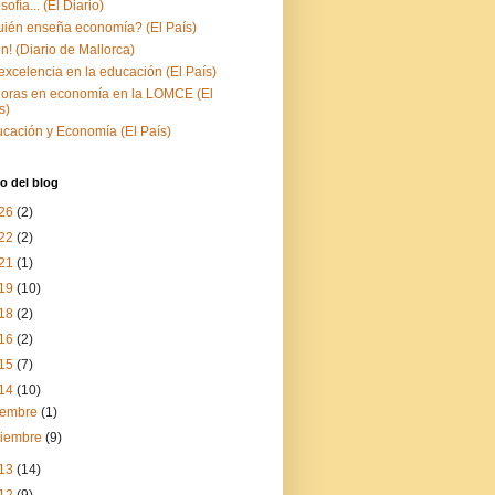
sofía... (El Diario)
ién enseña economía? (El País)
fin! (Diario de Mallorca)
excelencia en la educación (El País)
oras en economía en la LOMCE (El
s)
cación y Economía (El País)
o del blog
26
(2)
22
(2)
21
(1)
19
(10)
18
(2)
16
(2)
15
(7)
14
(10)
iembre
(1)
viembre
(9)
13
(14)