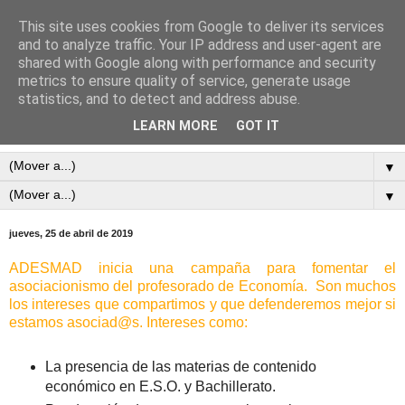
This site uses cookies from Google to deliver its services
and to analyze traffic. Your IP address and user-agent are
shared with Google along with performance and security
metrics to ensure quality of service, generate usage
statistics, and to detect and address abuse.
LEARN MORE
GOT IT
▼
▼
jueves, 25 de abril de 2019
ADESMAD inicia una campaña para fomentar el
asociacionismo del profesorado de Economía. Son muchos
los intereses que compartimos y que defenderemos mejor si
estamos asociad@s. Intereses como:
La presencia de las materias de contenido
económico en E.S.O. y Bachillerato.